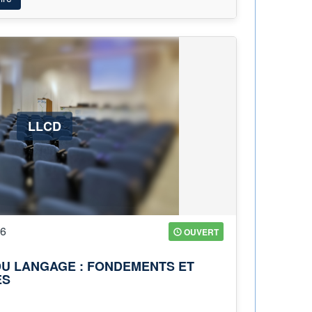
LLCD
26
OUVERT
 DU LANGAGE : FONDEMENTS ET
ES