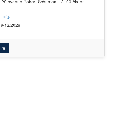
f.org/
16/12/2026
ire