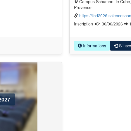
Campus Schuman, le Cube, 29 avenue Robert Schuman, 13100 Aix-en-
Provence
https://llcd2026.sciencescon
Inscription
30/06/2026
Informations
S'inscr
2027