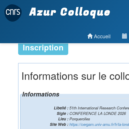
Azur Colloque
Accueil
Inscription
Informations sur le col
Informations
Libellé :
51th International Research Confe
Sigle :
CONFERENCE LA LONDE 2026
Lieu :
Porquerolles
Site Web :
https://cergam.univ-amu.fr/fr/la-lon