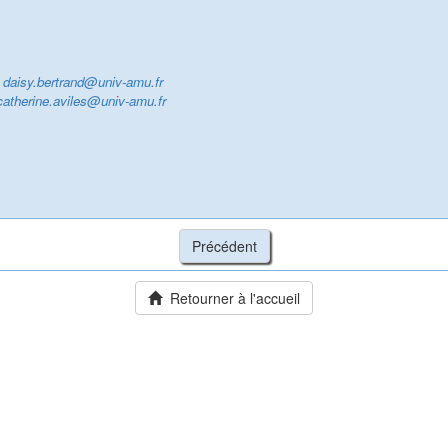
y
daisy.bertrand@univ-amu.fr
catherine.aviles@univ-amu.fr
Retourner à l'accueil