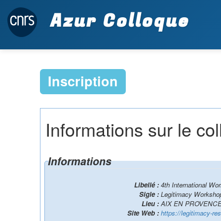
Azur Colloque
Inscription
Informations sur le co
Informations
Libellé :
4th International Wo
Sigle :
Legitimacy Worksho
Lieu :
AIX EN PROVENC
Site Web :
https://legitimacy-re