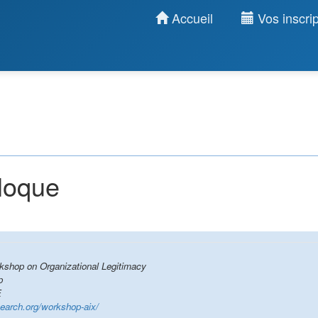
Accueil
Vos inscrip
lloque
rkshop on Organizational Legitimacy
p
E
search.org/workshop-aix/