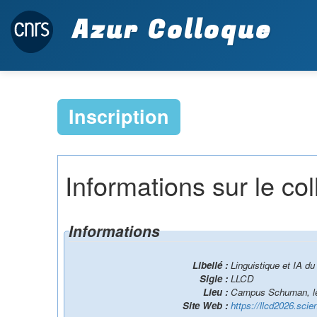
Azur Colloque
Inscription
Informations sur le co
Informations
Libellé :
Linguistique et IA d
Sigle :
LLCD
Lieu :
Campus Schuman, le
Site Web :
https://llcd2026.scie