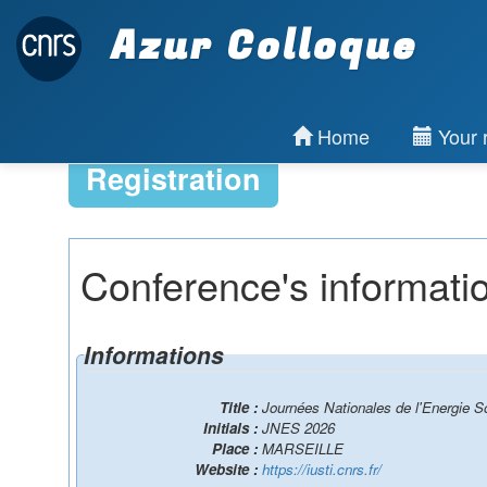
Azur Colloque
Home
Your r
Registration
Conference's informati
Informations
Title :
Journées Nationales de l'Energie So
Initials :
JNES 2026
Place :
MARSEILLE
Website :
https://iusti.cnrs.fr/