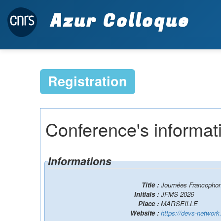
Azur Colloque
Registration
Conference's informat
Informations
Title :
Journées Francophon
Initials :
JFMS 2026
Place :
MARSEILLE
Website :
https://devs-network